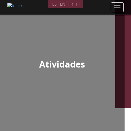
Passar
ES
EN
FR
PT
Toggle
para
navigat
o
conteúdo
principal
Atividades