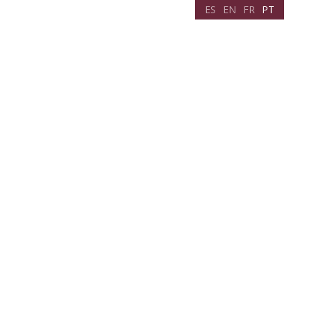
ES
EN
FR
PT
Planificar viagem
Notícias
Contato