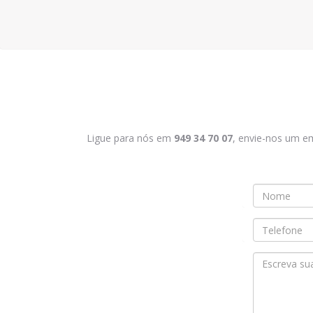
Ligue para nós em
949 34 70 07
, envie-nos um e
Nombre
*
Teléfono