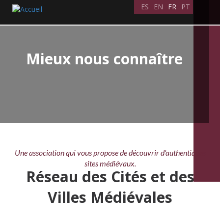
Aller
ES
EN
FR
PT
au
contenu
principal
Mieux nous connaître
Une association qui vous propose de découvrir d'authentiques
sites médiévaux.
Réseau des Cités et des
Villes Médiévales