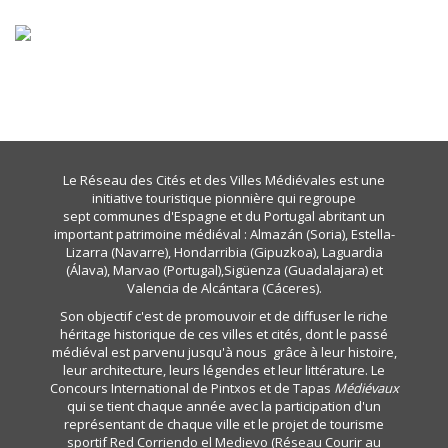
Le Réseau des Cités et des Villes Médiévales est une
initiative touristique pionnière qui regroupe
sept communes d'Espagne et du Portugal abritant un
important patrimoine médiéval : Almazán (Soria), Estella-
Lizarra (Navarre), Hondarribia (Gipuzkoa), Laguardia
(Álava), Marvao (Portugal),Sigüenza (Guadalajara) et
Valencia de Alcántara (Cáceres).
Son objectif c'est de promouvoir et de diffuser le riche
héritage historique de ces villes et cités, dont le passé
médiéval est parvenu jusqu'à nous grâce à leur histoire,
leur architecture, leurs légendes et leur littérature. Le
Concours International de Pintxos et de Tapas
Médiévaux
qui se tient chaque année avec la participation d'un
représentant de chaque ville et le projet de tourisme
sportif Red Corriendo el Medievo (Réseau Courir au