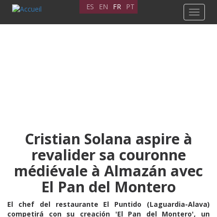
Aller
ES
EN
FR
PT
Toggle
au
navigat
contenu
principal
Cristian Solana aspire à
revalider sa couronne
médiévale à Almazán avec
El Pan del Montero
El chef del restaurante El Puntido (Laguardia-Alava)
competirá con su creación 'El Pan del Montero', un