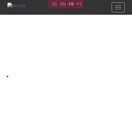
Aller
ES
EN
FR
PT
Toggle
au
navigat
contenu
principal