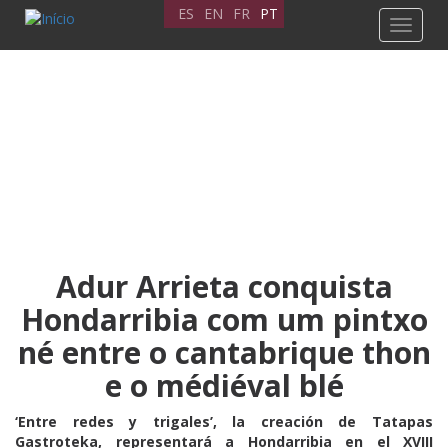
Passar
ES
EN
FR
PT
Toggle
para
navigat
o
conteúdo
principal
Adur Arrieta conquista
Hondarribia com um pintxo
né entre o cantabrique thon
e o médiéval blé
‘Entre redes y trigales’, la creación de Tatapas
Gastroteka, representará a Hondarribia en el XVIII