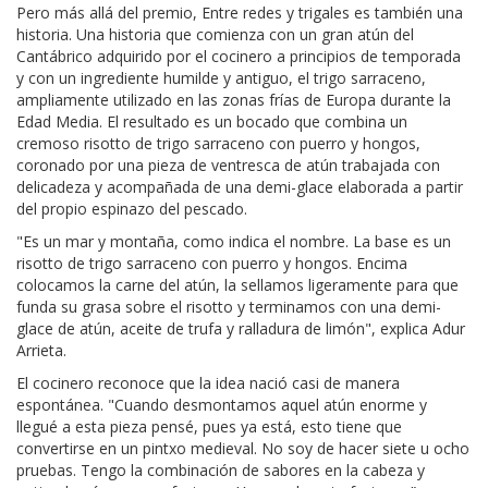
Pero más allá del premio, Entre redes y trigales es también una
historia. Una historia que comienza con un gran atún del
Cantábrico adquirido por el cocinero a principios de temporada
y con un ingrediente humilde y antiguo, el trigo sarraceno,
ampliamente utilizado en las zonas frías de Europa durante la
Edad Media. El resultado es un bocado que combina un
cremoso risotto de trigo sarraceno con puerro y hongos,
coronado por una pieza de ventresca de atún trabajada con
delicadeza y acompañada de una demi-glace elaborada a partir
del propio espinazo del pescado.
"Es un mar y montaña, como indica el nombre. La base es un
risotto de trigo sarraceno con puerro y hongos. Encima
colocamos la carne del atún, la sellamos ligeramente para que
funda su grasa sobre el risotto y terminamos con una demi-
glace de atún, aceite de trufa y ralladura de limón", explica Adur
Arrieta.
El cocinero reconoce que la idea nació casi de manera
espontánea. "Cuando desmontamos aquel atún enorme y
llegué a esta pieza pensé, pues ya está, esto tiene que
convertirse en un pintxo medieval. No soy de hacer siete u ocho
pruebas. Tengo la combinación de sabores en la cabeza y