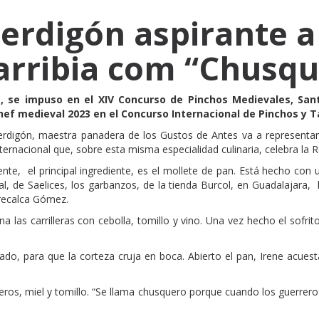
erdigón aspirante a
rribia com “Chusqu
 se impuso en el XIV Concurso de Pinchos Medievales, Sant
 chef medieval 2023 en el Concurso Internacional de Pinchos y
igón, maestra panadera de los Gustos de Antes va a representar a
ernacional que, sobre esta misma especialidad culinaria, celebra la R
nte, el principal ingrediente, es el mollete de pan. Está hecho con u
sal, de Saelices, los garbanzos, de la tienda Burcol, en Guadalajara, 
 recalca Gómez.
na las carrilleras con cebolla, tomillo y vino. Una vez hecho el sof
tado, para que la corteza cruja en boca. Abierto el pan, Irene acues
os, miel y tomillo. “Se llama chusquero porque cuando los guerreros 