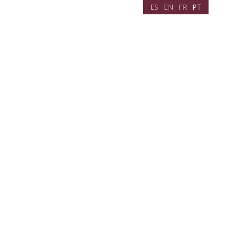
ES
EN
FR
PT
Planificar viagem
Notícias
Contato