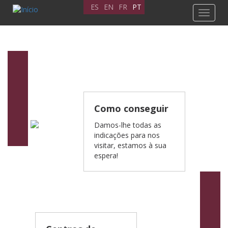
Passar
ES
EN
FR
PT
Toggle
para
navigat
o
conteúdo
principal
Como conseguir
Damos-lhe todas as
indicações para nos
visitar, estamos à sua
espera!