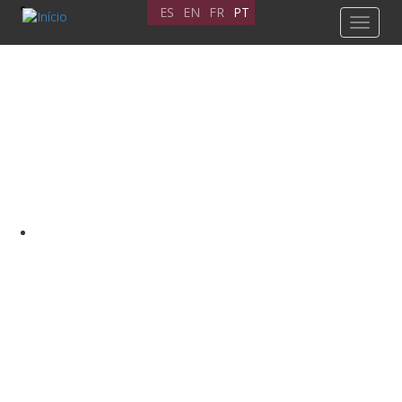
Passar
ES
EN
FR
PT
Toggle
para
navigat
o
conteúdo
principal