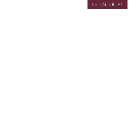
ES
EN
FR
PT
arez votre voyage
Actualités
Contact