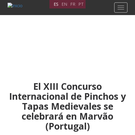
Pasar
ES
EN
FR
PT
Toggle
al
navigat
contenido
principal
El XIII Concurso
Internacional de Pinchos y
Tapas Medievales se
celebrará en Marvão
(Portugal)