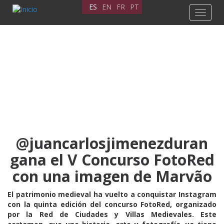
Pasar
ES
EN
FR
PT
Toggle
al
navigat
contenido
principal
@juancarlosjimenezduran
gana el V Concurso FotoRed
con una imagen de Marvão
El patrimonio medieval ha vuelto a conquistar Instagram
con la quinta edición del concurso FotoRed, organizado
por la Red de Ciudades y Villas Medievales. Este