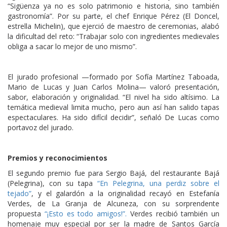
“Sigüenza ya no es solo patrimonio e historia, sino también
gastronomía”. Por su parte, el chef Enrique Pérez (El Doncel,
estrella Michelin), que ejerció de maestro de ceremonias, alabó
la dificultad del reto: “Trabajar solo con ingredientes medievales
obliga a sacar lo mejor de uno mismo”.
El jurado profesional —formado por Sofía Martínez Taboada,
Mario de Lucas y Juan Carlos Molina— valoró presentación,
sabor, elaboración y originalidad. “El nivel ha sido altísimo. La
temática medieval limita mucho, pero aun así han salido tapas
espectaculares. Ha sido difícil decidir”, señaló De Lucas como
portavoz del jurado.
Premios y reconocimientos
El segundo premio fue para Sergio Bajá, del restaurante Bajá
(Pelegrina), con su tapa
“En Pelegrina, una perdiz sobre el
tejado”
, y el galardón a la originalidad recayó en Estefanía
Verdes, de La Granja de Alcuneza, con su sorprendente
propuesta
“¡Esto es todo amigos!”.
Verdes recibió también un
homenaje muy especial por ser la madre de Santos García