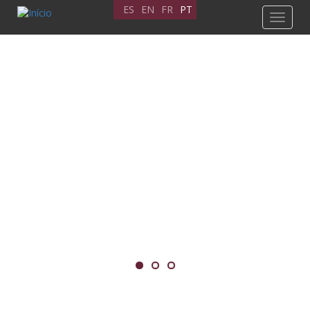
Passar
ES
EN
FR
PT
Toggle
para
navigat
o
conteúdo
principal