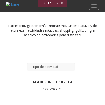
Skip
ES
EN
FR
PT
Toggle
to
navigat
main
content
Patrimonio, gastronomía, enoturismo, turismo activo y de
naturaleza, actividades náuticas, shopping, golf… un gran
abanico de actividades para disfrutar!!
ALAIA SURF ELKARTEA
688 729 976