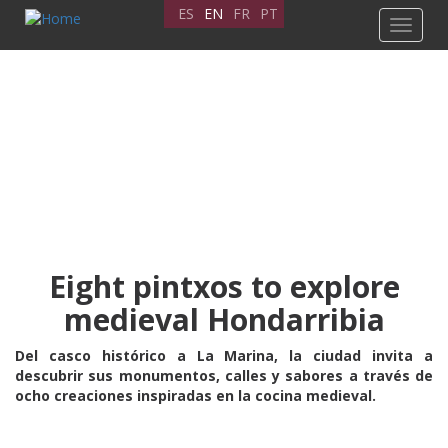
Skip
ES
EN
FR
PT
Toggle
to
navigat
main
content
Eight pintxos to explore
medieval Hondarribia
Del casco histórico a La Marina, la ciudad invita a
descubrir sus monumentos, calles y sabores a través de
ocho creaciones inspiradas en la cocina medieval.