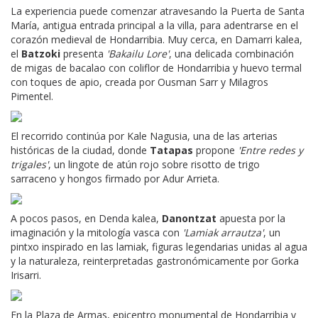
La experiencia puede comenzar atravesando la Puerta de Santa
María, antigua entrada principal a la villa, para adentrarse en el
corazón medieval de Hondarribia. Muy cerca, en Damarri kalea,
el
Batzoki
presenta
'Bakailu Lore'
, una delicada combinación
de migas de bacalao con coliflor de Hondarribia y huevo termal
con toques de apio, creada por Ousman Sarr y Milagros
Pimentel.
El recorrido continúa por Kale Nagusia, una de las arterias
históricas de la ciudad, donde
Tatapas
propone
'Entre redes y
trigales'
, un lingote de atún rojo sobre risotto de trigo
sarraceno y hongos firmado por Adur Arrieta.
A pocos pasos, en Denda kalea,
Danontzat
apuesta por la
imaginación y la mitología vasca con
'Lamiak arrautza'
, un
pintxo inspirado en las lamiak, figuras legendarias unidas al agua
y la naturaleza, reinterpretadas gastronómicamente por Gorka
Irisarri.
En la Plaza de Armas, epicentro monumental de Hondarribia y