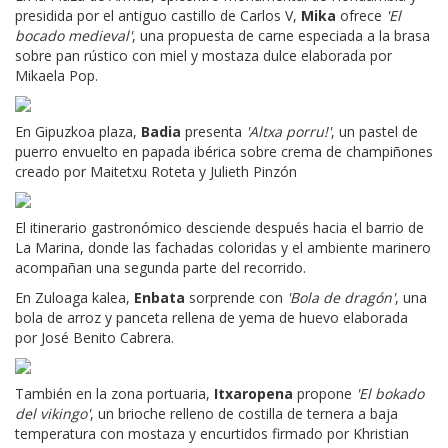
presidida por el antiguo castillo de Carlos V,
Mika
ofrece
'El
bocado medieval'
, una propuesta de carne especiada a la brasa
sobre pan rústico con miel y mostaza dulce elaborada por
Mikaela Pop.
En Gipuzkoa plaza,
Badia
presenta
'Altxa porru!'
, un pastel de
puerro envuelto en papada ibérica sobre crema de champiñones
creado por Maitetxu Roteta y Julieth Pinzón
El itinerario gastronómico desciende después hacia el barrio de
La Marina, donde las fachadas coloridas y el ambiente marinero
acompañan una segunda parte del recorrido.
En Zuloaga kalea,
Enbata
sorprende con
'Bola de dragón'
, una
bola de arroz y panceta rellena de yema de huevo elaborada
por José Benito Cabrera.
También en la zona portuaria,
Itxaropena
propone
'El bokado
del vikingo'
, un brioche relleno de costilla de ternera a baja
temperatura con mostaza y encurtidos firmado por Khristian