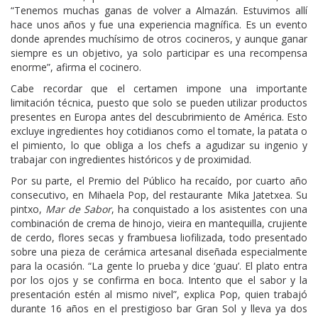
“Tenemos muchas ganas de volver a Almazán. Estuvimos allí
hace unos años y fue una experiencia magnífica. Es un evento
donde aprendes muchísimo de otros cocineros, y aunque ganar
siempre es un objetivo, ya solo participar es una recompensa
enorme”, afirma el cocinero.
Cabe recordar que el certamen impone una importante
limitación técnica, puesto que solo se pueden utilizar productos
presentes en Europa antes del descubrimiento de América. Esto
excluye ingredientes hoy cotidianos como el tomate, la patata o
el pimiento, lo que obliga a los chefs a agudizar su ingenio y
trabajar con ingredientes históricos y de proximidad.
Por su parte, el Premio del Público ha recaído, por cuarto año
consecutivo, en Mihaela Pop, del restaurante Mika Jatetxea. Su
pintxo,
Mar de Sabor
, ha conquistado a los asistentes con una
combinación de crema de hinojo, vieira en mantequilla, crujiente
de cerdo, flores secas y frambuesa liofilizada, todo presentado
sobre una pieza de cerámica artesanal diseñada especialmente
para la ocasión. “La gente lo prueba y dice ‘guau’. El plato entra
por los ojos y se confirma en boca. Intento que el sabor y la
presentación estén al mismo nivel”, explica Pop, quien trabajó
durante 16 años en el prestigioso bar Gran Sol y lleva ya dos