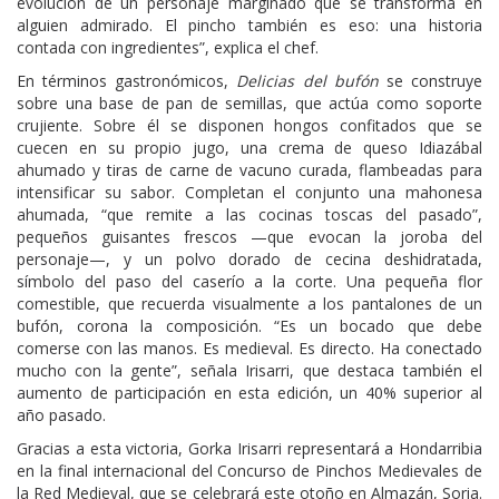
evolución de un personaje marginado que se transforma en
alguien admirado. El pincho también es eso: una historia
contada con ingredientes”, explica el chef.
En términos gastronómicos,
Delicias del bufón
se construye
sobre una base de pan de semillas, que actúa como soporte
crujiente. Sobre él se disponen hongos confitados que se
cuecen en su propio jugo, una crema de queso Idiazábal
ahumado y tiras de carne de vacuno curada, flambeadas para
intensificar su sabor. Completan el conjunto una mahonesa
ahumada, “que remite a las cocinas toscas del pasado”,
pequeños guisantes frescos —que evocan la joroba del
personaje—, y un polvo dorado de cecina deshidratada,
símbolo del paso del caserío a la corte. Una pequeña flor
comestible, que recuerda visualmente a los pantalones de un
bufón, corona la composición. “Es un bocado que debe
comerse con las manos. Es medieval. Es directo. Ha conectado
mucho con la gente”, señala Irisarri, que destaca también el
aumento de participación en esta edición, un 40% superior al
año pasado.
Gracias a esta victoria, Gorka Irisarri representará a Hondarribia
en la final internacional del Concurso de Pinchos Medievales de
la Red Medieval, que se celebrará este otoño en Almazán, Soria.