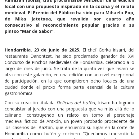
Almazán (Soria), tras proclamarse vencedor de la edición
local con una propuesta inspirada en la cocina y el relato
medieval. El Premio del Público ha sido para Mihaela Pop,
de Mika Jatetxea, que revalida por cuarto año
consecutivo el reconocimiento popular gracias a su
pintxo “Mar de Sabor”.
Hondarribia. 23 de junio de 2025.
El chef Gorka Irisarri, del
restaurante Danontzat, ha sido proclamado ganador del XVI
Concurso de Pinchos Medievales de Hondarribia, celebrado a lo
largo del mes de junio. Se trata de la quinta vez que Irisarri se
alza con este galardón, en una edición con un nivel excepcional
de participación, en la que compitieron ocho locales de una
ciudad donde el pintxo forma parte esencial de la cultura
gastronómica.
Con su creación titulada
Delicias del bufón
, Irisarri ha logrado
conquistar al jurado con una propuesta que va más allá de lo
culinario, construyendo un relato en torno al personaje
medieval ficticio de Antxón, un joven jorobado procedente de
los caseríos del Baztán, que encuentra su lugar en la corte de
Hondarribia como bufón y cocinero. “Queríamos transmitir la