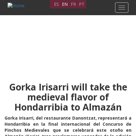
Skip
ES
EN
FR
PT
Toggle
to
navigat
main
content
Gorka Irisarri will take the
medieval flavor of
Hondarribia to Almazán
Gorka Irisarri, del restaurante Danontzat, representará a
Hondarribia en la final internacional del Concurso de
Pinchos Medievales que se celebrará este otoño en