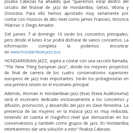
Joseba Cabezas ha añadido que “queremos estar dentro del
circuito del festival de jazz de Hondarribia, Getxo, Vitoria y
Donostia. Para ello hemos apostado muy seriamente por
contar con músicos de alto nivel como James Francies, Victorica
Pilatovic o Diego Amador.
Del jueves 7 al domingo 10 serán los conciertos principales,
pero desde el lunes 4 se podrá disfrutar de varios conciertos. La
información completa la podemos encontrar
en
www.hondarribianjazz.eus
.
HONDARRIBIAN JAZZ, aspira a contar con una sección llamada,
“The New Thing European Jazz”, donde los mejores proyectos
de final de carrera de los cuatro conservatorios superiores
europeos de jazz más importantes. Serán los pro­tagonistas en
una primera sesión en el escenario principal.
Además, Woman In Hondarribian Jazz (Itsas Etxea Auditoriuma)
será el escenario dedicado exclusivamente a los conciertos y
difusión, promoción, y desarrollo del jazz en clave femenina. La
presencia de las mujeres en la música jazz es muy reducida,
teniendo en cuenta el magnífico nivel que demuestran en los
conservatorios y también como grupos de jazz. En Hondarribia
intentaremos dar una solución a esto” finaliza Cabezas.