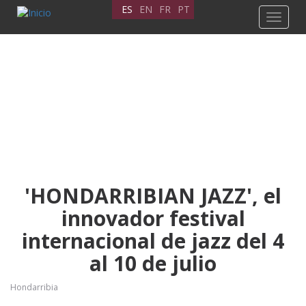
Pasar
ES
EN
FR
PT
Toggle
al
navigat
contenido
principal
'HONDARRIBIAN JAZZ', el
innovador festival
internacional de jazz del 4
al 10 de julio
Hondarribia