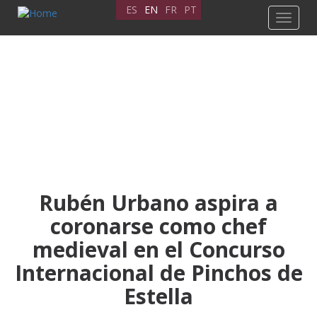
Skip
ES
EN
FR
PT
Toggle
to
navigat
main
content
Rubén Urbano aspira a
coronarse como chef
medieval en el Concurso
Internacional de Pinchos de
Estella