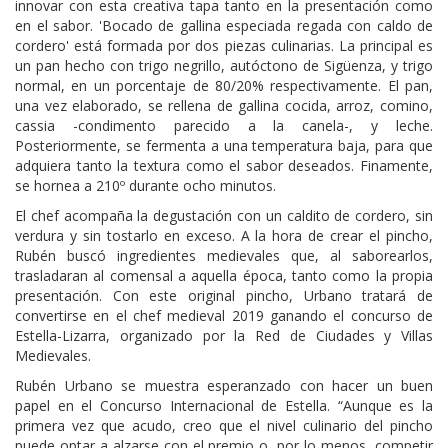
innovar con esta creativa tapa tanto en la presentación como
en el sabor. 'Bocado de gallina especiada regada con caldo de
cordero' está formada por dos piezas culinarias. La principal es
un pan hecho con trigo negrillo, autóctono de Sigüenza, y trigo
normal, en un porcentaje de 80/20% respectivamente. El pan,
una vez elaborado, se rellena de gallina cocida, arroz, comino,
cassia -condimento parecido a la canela-, y leche.
Posteriormente, se fermenta a una temperatura baja, para que
adquiera tanto la textura como el sabor deseados. Finamente,
se hornea a 210º durante ocho minutos.
El chef acompaña la degustación con un caldito de cordero, sin
verdura y sin tostarlo en exceso. A la hora de crear el pincho,
Rubén buscó ingredientes medievales que, al saborearlos,
trasladaran al comensal a aquella época, tanto como la propia
presentación. Con este original pincho, Urbano tratará de
convertirse en el chef medieval 2019 ganando el concurso de
Estella-Lizarra, organizado por la Red de Ciudades y Villas
Medievales.
Rubén Urbano se muestra esperanzado con hacer un buen
papel en el Concurso Internacional de Estella. “Aunque es la
primera vez que acudo, creo que el nivel culinario del pincho
puede optar a alzarse con el premio o, por lo menos, competir