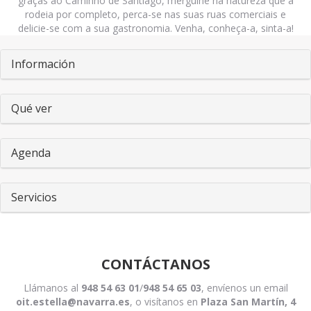
graças ao Caminho de Santiago, mergulhe na natureza que a
rodeia por completo, perca-se nas suas ruas comerciais e
delicie-se com a sua gastronomia. Venha, conheça-a, sinta-a!
Pestañas
Información
Qué ver
Agenda
Servicios
CONTÁCTANOS
Llámanos al
948 54 63 01
/
948 54 65 03
, envíenos un email
oit.estella@navarra.es
, o visítanos en
Plaza San Martín, 4