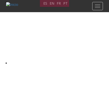
Pasar
ES
EN
FR
PT
Toggle
al
navigat
contenido
principal